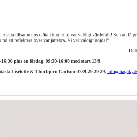
 o sitta tillsammans o äta i lugn o ro var väldigt värdefullt! Sen att f
 tid att reflektera över var jättebra. Vi var väldigt nöjda!”
Delt
0-16:30 plus en lördag 09:30-16:00 med start 13/9.
ntakta
Liselotte & Thorbjörn Carlson 0739-29 29 29
,
info@hagakyrk