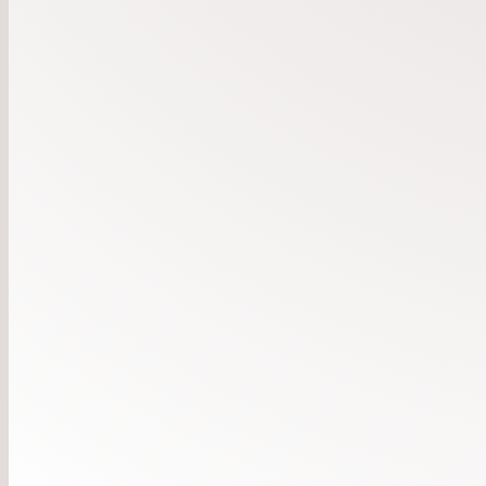
SEN KONFA!
Hajk på Hagårds Lagård och Sj
Det är så vi inleder hösten. Vi lär känna varandra, 
på Hagårds Lagård med bland annat höghöjdsbana 
på Sjöbol i Mullsjö.
På våren åker vi på en lägerhelg!
Under året får konfirmanderna möta ett gott gäng le
som ser väldigt mycket fram emot kommande konfa
Info-möte för målsmän och konfirmander den 27/8 
Hagakyrkan.
Man kan anmäla sig då också!
Konfan börjar 9 September!
Hoppas vi ses i höst.