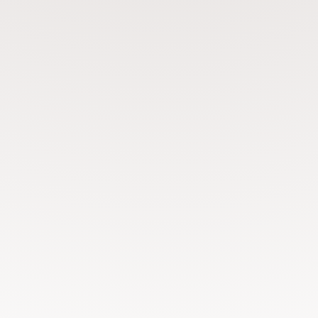
öbol!
Datum att ha koll på
Infoträff: 27/8-26
har en förmiddag
och övernattar
Konfastart: 10/9-26
Hajk: 24-25/9 – 26
Fest: 19/5 – 27
dare och pastorer
år.
Avslutning: 23/5 – 27
klockan 19:00 i
Konfirmationen i Hagakyrkan
är öppen för alla i åk 8 som
vill vara med!
En vanlig konfa-onsdag öppnas