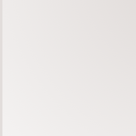
SKA DU GÅ KON
ISÅFALL VÄLKOMME
KONFA 2
FÖRST SOMMARLOV