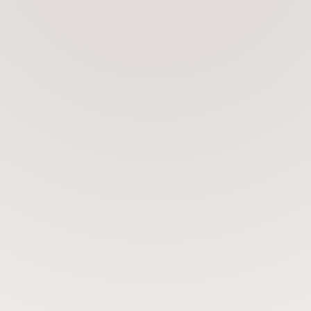
FA TILL HÖSTEN?
N TILL HAGAKYRKAN
026/2027
,