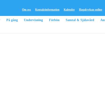
Om oss
Kontaktinformation
Kalender
Hagakyrkan online
r
På gång
Undervisning
Förbön
Samtal & Själavård
Ans