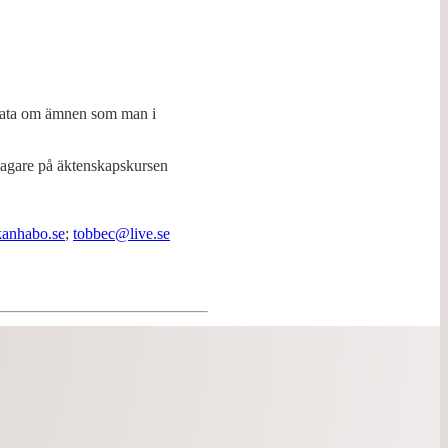
å prata om ämnen som man i
agare på äktenskapskursen
anhabo.se
;
tobbec@live.se
Augusti 2026