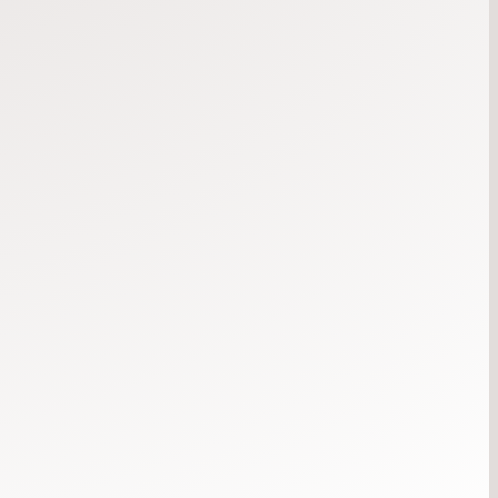
Gudstjänst
Predikan Peter Bernhardsson
Sång Ingela & Lennart Hall
tisdag
18
augusti
10:00
– 11:00
Bön
Vi möts i Fabriken och ber tillsammans
onsdag
19
augusti
19:00
– 20:00
Bön
söndag
23
augusti
10:00
– 11:30
Gudstjänst
tisdag
25
augusti
10:00
– 11:00
Bön