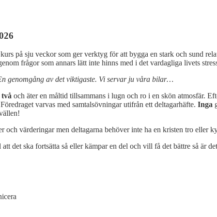
2026
urs på sju veckor som ger verktyg för att bygga en stark och sund relati
 igenom frågor som annars lätt inte hinns med i det vardagliga livets stres
En genomgång av det viktigaste. Vi servar ju våra bilar…
 två
och äter en måltid tillsammans i lugn och ro i en skön atmosfär. Ef
 Föredraget varvas med samtalsövningar utifrån ett deltagarhäfte.
Inga
g
vällen!
er och värderingar men deltagarna behöver inte ha en kristen tro eller k
att det ska fortsätta så eller kämpar en del och vill få det bättre så är det
icera