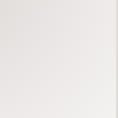
söndag
9
augusti
10:00
– 11:30
Gudstjänst
Predikan Mirjam Lundgren
Sång Anna-Lena Lund & Ann-Charlotte Holm
tisdag
11
augusti
10:00
– 11:00
Bön
Vi möts i Fabriken och ber tillsammans
onsdag
12
augusti
19:00
– 20:00
Bön
söndag
16
augusti
10:00
– 11:30