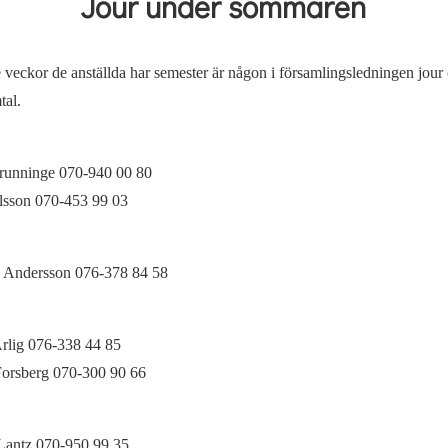
Jour under sommaren
veckor de anställda har semester är någon i församlingsledningen jour 
tal.
runninge 070-940 00 80
lsson 070-453 99 03
h Andersson 076-378 84 58
rlig 076-338 44 85
orsberg 070-300 90 66
Lantz 070-950 99 35