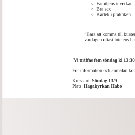
Familjens inverkan
Bra sex
Kärlek i praktiken
”Bara att komma till kursen
vardagen oftast inte ens har
´
Vi träffas fem söndag kl 13:3
För information och anmälan ko
Kursstart:
Söndag 13/9
Plats:
Hagakyrkan Habo
Konfa 26/27