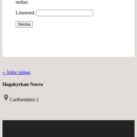
nedan:
Lösenord:
Skicka
« Äldre inlägg
Hagakyrkan Norra
location_on
Carlforsliden 2