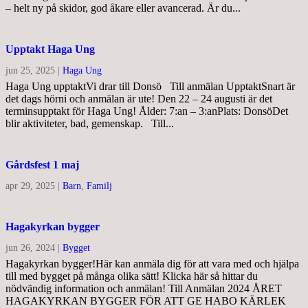
– helt ny på skidor, god åkare eller avancerad. Är du...
Upptakt Haga Ung
jun 25, 2025
|
Haga Ung
Haga Ung upptaktVi drar till Donsö Till anmälan UpptaktSnart är
det dags hörni och anmälan är ute! Den 22 – 24 augusti är det
terminsupptakt för Haga Ung! Ålder: 7:an – 3:anPlats: DonsöDet
blir aktiviteter, bad, gemenskap. Till...
Gårdsfest 1 maj
apr 29, 2025
|
Barn
,
Familj
Hagakyrkan bygger
jun 26, 2024
|
Bygget
Hagakyrkan bygger!Här kan anmäla dig för att vara med och hjälpa
till med bygget på många olika sätt! Klicka här så hittar du
nödvändig information och anmälan! Till Anmälan 2024 ÅRET
HAGAKYRKAN BYGGER FÖR ATT GE HABO KÄRLEK