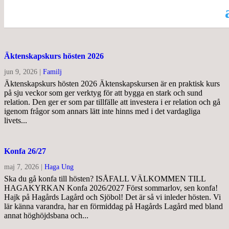
Äktenskapskurs hösten 2026
jun 9, 2026
|
Familj
Äktenskapskurs hösten 2026 Äktenskapskursen är en praktisk kurs
på sju veckor som ger verktyg för att bygga en stark och sund
relation. Den ger er som par tillfälle att investera i er relation och gå
igenom frågor som annars lätt inte hinns med i det vardagliga
livets...
Konfa 26/27
maj 7, 2026
|
Haga Ung
Ska du gå konfa till hösten? ISÅFALL VÄLKOMMEN TILL
HAGAKYRKAN Konfa 2026/2027 Först sommarlov, sen konfa!
Hajk på Hagårds Lagård och Sjöbol! Det är så vi inleder hösten. Vi
lär känna varandra, har en förmiddag på Hagårds Lagård med bland
annat höghöjdsbana och...