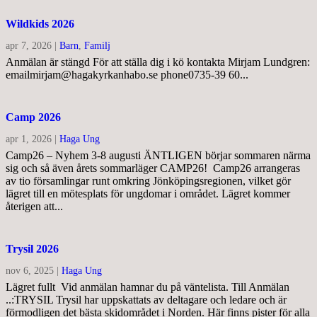
Wildkids 2026
apr 7, 2026
|
Barn
,
Familj
Anmälan är stängd För att ställa dig i kö kontakta Mirjam Lundgren:
emailmirjam@hagakyrkanhabo.se phone0735-39 60...
Camp 2026
apr 1, 2026
|
Haga Ung
Camp26 – Nyhem 3-8 augusti ÄNTLIGEN börjar sommaren närma
sig och så även årets sommarläger CAMP26! Camp26 arrangeras
av tio församlingar runt omkring Jönköpingsregionen, vilket gör
lägret till en mötesplats för ungdomar i området. Lägret kommer
återigen att...
Trysil 2026
nov 6, 2025
|
Haga Ung
Lägret fullt Vid anmälan hamnar du på väntelista. Till Anmälan
..:TRYSIL Trysil har uppskattats av deltagare och ledare och är
förmodligen det bästa skidområdet i Norden. Här finns pister för alla